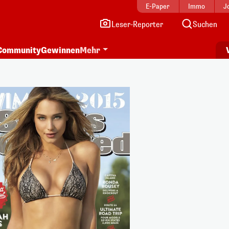
E-Paper
Immo
J
Leser-Reporter
Suchen
Community
Gewinnen
Mehr