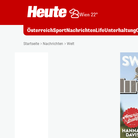
Wien 22°
Österreich
Sport
Nachrichten
Life
Unterhaltung
Startseite
Nachrichten
Welt