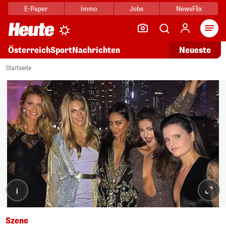
E-Paper
Immo
Jobs
NewsFlix
Arti
Österreich
Sport
Nachrichten
Neueste
Startseite
i
Szene