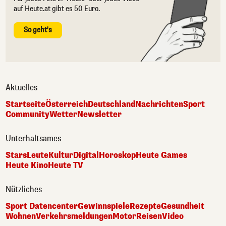
auf Heute.at gibt es 50 Euro.
So geht's
Aktuelles
Startseite
Österreich
Deutschland
Nachrichten
Sport
Community
Wetter
Newsletter
Unterhaltsames
Stars
Leute
Kultur
Digital
Horoskop
Heute Games
Heute Kino
Heute TV
Nützliches
Sport Datencenter
Gewinnspiele
Rezepte
Gesundheit
Wohnen
Verkehrsmeldungen
Motor
Reisen
Video