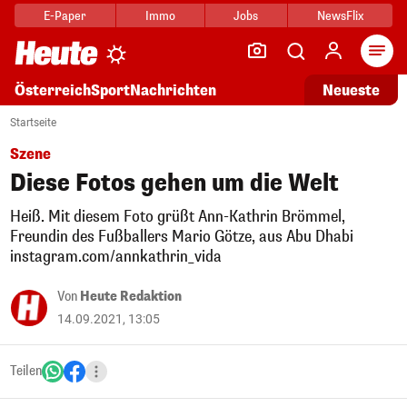
E-Paper
Immo
Jobs
NewsFlix
Arti
Österreich
Sport
Nachrichten
Neueste
Startseite
Szene
Diese Fotos gehen um die Welt
Heiß. Mit diesem Foto grüßt Ann-Kathrin Brömmel,
Freundin des Fußballers Mario Götze, aus Abu Dhabi
instagram.com/annkathrin_vida
Von
Heute Redaktion
14.09.2021, 13:05
Teilen