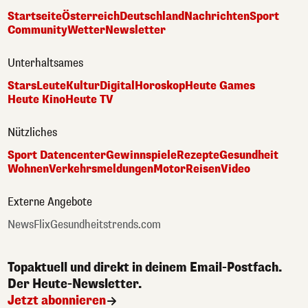
Startseite
Österreich
Deutschland
Nachrichten
Sport
Community
Wetter
Newsletter
Unterhaltsames
Stars
Leute
Kultur
Digital
Horoskop
Heute Games
Heute Kino
Heute TV
Nützliches
Sport Datencenter
Gewinnspiele
Rezepte
Gesundheit
Wohnen
Verkehrsmeldungen
Motor
Reisen
Video
Externe Angebote
NewsFlix
Gesundheitstrends.com
Topaktuell und direkt in deinem Email-Postfach.
Der Heute-Newsletter.
Jetzt abonnieren