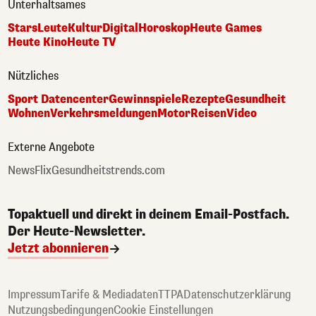
Unterhaltsames
Stars
Leute
Kultur
Digital
Horoskop
Heute Games
Heute Kino
Heute TV
Nützliches
Sport Datencenter
Gewinnspiele
Rezepte
Gesundheit
Wohnen
Verkehrsmeldungen
Motor
Reisen
Video
Externe Angebote
NewsFlix
Gesundheitstrends.com
Topaktuell und direkt in deinem Email-Postfach.
Der Heute-Newsletter.
Jetzt abonnieren
Impressum
Tarife & Mediadaten
TTPA
Datenschutzerklärung
Nutzungsbedingungen
Cookie Einstellungen