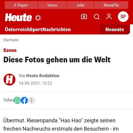
E-Paper
Immo
Jobs
NewsFlix
Arti
Österreich
Sport
Nachrichten
Neueste
Startseite
Szene
Diese Fotos gehen um die Welt
Von
Heute Redaktion
14.09.2021, 13:22
Teilen
Übermut. Riesenpanda "Hao Hao" zeigte seinen
frechen Nachwuchs erstmals den Besuchern - im