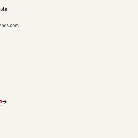
ote
ends.com
n