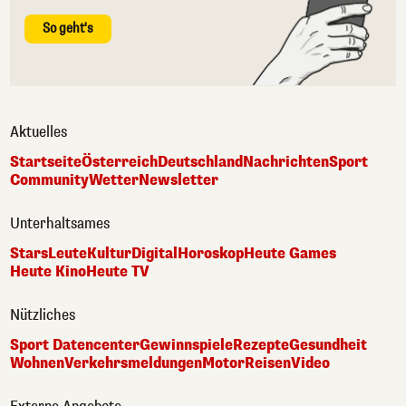
So geht's
Aktuelles
Startseite
Österreich
Deutschland
Nachrichten
Sport
Community
Wetter
Newsletter
Unterhaltsames
Stars
Leute
Kultur
Digital
Horoskop
Heute Games
Heute Kino
Heute TV
Nützliches
Sport Datencenter
Gewinnspiele
Rezepte
Gesundheit
Wohnen
Verkehrsmeldungen
Motor
Reisen
Video