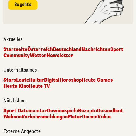
So geht's
Aktuelles
Startseite
Österreich
Deutschland
Nachrichten
Sport
Community
Wetter
Newsletter
Unterhaltsames
Stars
Leute
Kultur
Digital
Horoskop
Heute Games
Heute Kino
Heute TV
Nützliches
Sport Datencenter
Gewinnspiele
Rezepte
Gesundheit
Wohnen
Verkehrsmeldungen
Motor
Reisen
Video
Externe Angebote