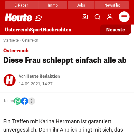
E-Paper
Immo
Jobs
NewsFlix
Arti
Österreich
Sport
Nachrichten
Neueste
Startseite
Österreich
Österreich
Diese Frau schleppt einfach alle ab
Von
Heute Redaktion
14.09.2021, 14:27
Teilen
Ein Treffen mit Karina Herrmann ist garantiert
unvergesslich. Denn ihr Anblick bringt mit sich, das