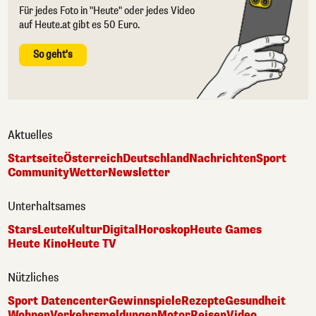
Für jedes Foto in "Heute" oder jedes Video
auf Heute.at gibt es 50 Euro.
So geht's
Aktuelles
Startseite
Österreich
Deutschland
Nachrichten
Sport
Community
Wetter
Newsletter
Unterhaltsames
Stars
Leute
Kultur
Digital
Horoskop
Heute Games
Heute Kino
Heute TV
Nützliches
Sport Datencenter
Gewinnspiele
Rezepte
Gesundheit
Wohnen
Verkehrsmeldungen
Motor
Reisen
Video