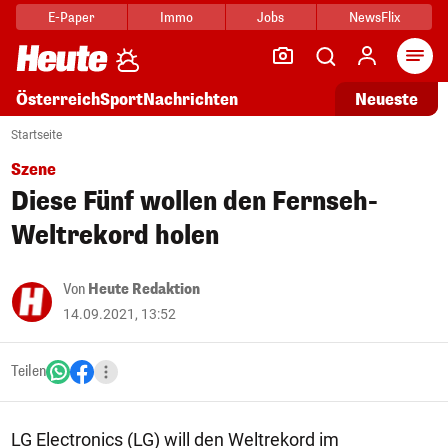
E-Paper
Immo
Jobs
NewsFlix
Arti
Österreich
Sport
Nachrichten
Neueste
Startseite
Szene
Diese Fünf wollen den Fernseh-
Weltrekord holen
Von
Heute Redaktion
14.09.2021, 13:52
Teilen
LG Electronics (LG) will den Weltrekord im