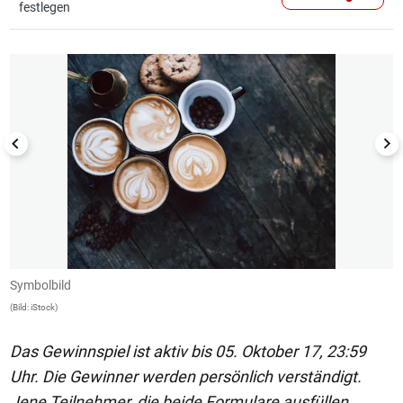
festlegen
1/30
Symbolbild
S
(Bild: iStock)
(B
Das Gewinnspiel ist aktiv bis 05. Oktober 17, 23:59
Uhr. Die Gewinner werden persönlich verständigt.
Jene Teilnehmer, die beide Formulare ausfüllen,