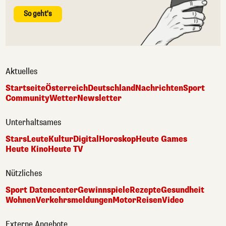
So geht's
Aktuelles
Startseite
Österreich
Deutschland
Nachrichten
Sport
Community
Wetter
Newsletter
Unterhaltsames
Stars
Leute
Kultur
Digital
Horoskop
Heute Games
Heute Kino
Heute TV
Nützliches
Sport Datencenter
Gewinnspiele
Rezepte
Gesundheit
Wohnen
Verkehrsmeldungen
Motor
Reisen
Video
Externe Angebote