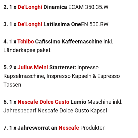
2. 1 x
De'Longhi
Dinamica
ECAM 350.35.W
3. 1 x
De'Longhi
Lattissima One
EN 500.BW
4. 1 x
Tchibo
Cafissimo Kaffeemaschine
inkl.
Länderkapselpaket
5. 2 x
Julius Meinl
Starterset:
Inpresso
Kapselmaschine, Inspresso Kapseln & Espresso
Tassen
6. 1 x
Nescafe Dolce Gusto
Lumio
Maschine inkl.
Jahresbedarf Nescafe Dolce Gusto Kapsel
7. 1 x Jahresvorrat an
Nescafe
Produkten