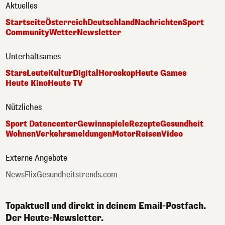
Aktuelles
Startseite
Österreich
Deutschland
Nachrichten
Sport
Community
Wetter
Newsletter
Unterhaltsames
Stars
Leute
Kultur
Digital
Horoskop
Heute Games
Heute Kino
Heute TV
Nützliches
Sport Datencenter
Gewinnspiele
Rezepte
Gesundheit
Wohnen
Verkehrsmeldungen
Motor
Reisen
Video
Externe Angebote
NewsFlix
Gesundheitstrends.com
Topaktuell und direkt in deinem Email-Postfach.
Der Heute-Newsletter.