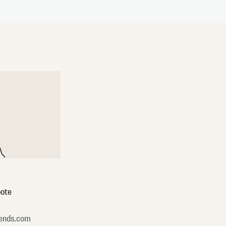
ote
ends.com