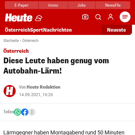
E-Paper
Immo
Jobs
NewsFlix
Arti
Österreich
Sport
Nachrichten
Neueste
Startseite
Österreich
Österreich
Diese Leute haben genug vom
Autobahn-Lärm!
Von
Heute Redaktion
14.09.2021, 16:26
Teilen
Lärmgegner haben Montagabend rund 50 Minuten