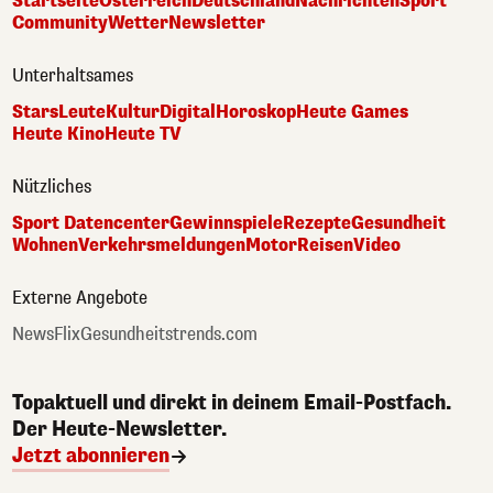
Startseite
Österreich
Deutschland
Nachrichten
Sport
Community
Wetter
Newsletter
Unterhaltsames
Stars
Leute
Kultur
Digital
Horoskop
Heute Games
Heute Kino
Heute TV
Nützliches
Sport Datencenter
Gewinnspiele
Rezepte
Gesundheit
Wohnen
Verkehrsmeldungen
Motor
Reisen
Video
Externe Angebote
NewsFlix
Gesundheitstrends.com
Topaktuell und direkt in deinem Email-Postfach.
Der Heute-Newsletter.
Jetzt abonnieren