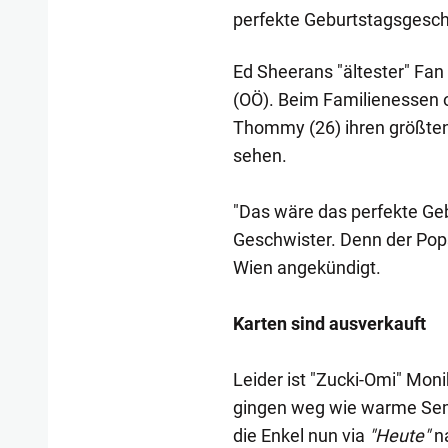
perfekte Geburtstagsgesche
Ed Sheerans "ältester" Fan 
(OÖ). Beim Familienessen o
Thommy (26) ihren größten
sehen.
"Das wäre das perfekte Geb
Geschwister. Denn der Pops
Wien angekündigt.
Karten sind ausverkauft
Leider ist "Zucki-Omi" Moni
gingen weg wie warme Sem
die Enkel nun via
"Heute"
na