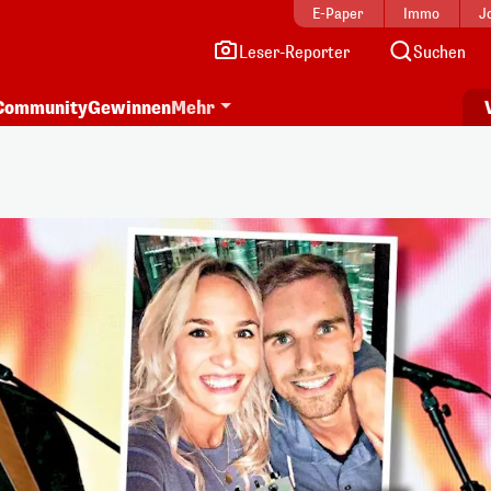
E-Paper
Immo
J
Leser-Reporter
Suchen
Community
Gewinnen
Mehr
i