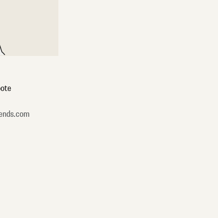
ote
ends.com