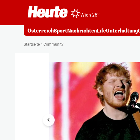
Wien 28°
Österreich
Sport
Nachrichten
Life
Unterhaltung
1/2
Startseite
Community