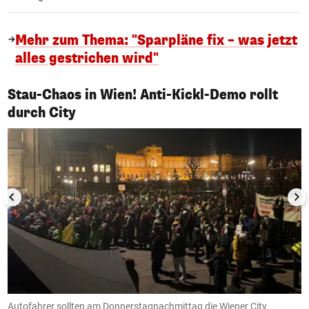
Mehr zum Thema: "Sparpläne fix – was jetzt
alles gestrichen wird"
Stau-Chaos in Wien! Anti-Kickl-Demo rollt
1/4
durch City
Autofahrer sollten am Donnerstagnachmittag die Wiener City
D