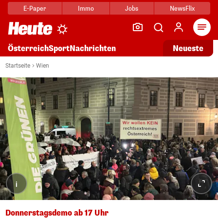
E-Paper
Immo
Jobs
NewsFlix
Arti
Österreich
Sport
Nachrichten
Neueste
Startseite
Wien
i
Donnerstagsdemo ab 17 Uhr