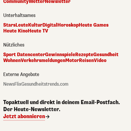
Community
Wetter
Newsletter
Unterhaltsames
Stars
Leute
Kultur
Digital
Horoskop
Heute Games
Heute Kino
Heute TV
Nützliches
Sport Datencenter
Gewinnspiele
Rezepte
Gesundheit
Wohnen
Verkehrsmeldungen
Motor
Reisen
Video
Externe Angebote
NewsFlix
Gesundheitstrends.com
Topaktuell und direkt in deinem Email-Postfach.
Der Heute-Newsletter.
Jetzt abonnieren