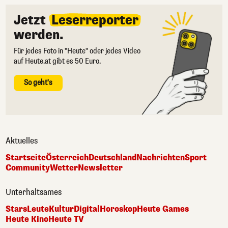
Jetzt
Leserreporter
werden.
Für jedes Foto in "Heute" oder jedes Video
auf Heute.at gibt es 50 Euro.
So geht's
Aktuelles
Startseite
Österreich
Deutschland
Nachrichten
Sport
Community
Wetter
Newsletter
Unterhaltsames
Stars
Leute
Kultur
Digital
Horoskop
Heute Games
Heute Kino
Heute TV