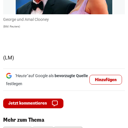
George und Amal Clooney
G
(Bild: Reuters)
(B
(LM)
"Heute"
auf Google als
bevorzugte Quelle
Hinzufügen
festlegen
Jetzt kommentieren
Mehr zum Thema