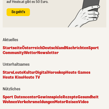
auf Heute.at gibt es 50 Euro.
So geht's
Aktuelles
Startseite
Österreich
Deutschland
Nachrichten
Sport
Community
Wetter
Newsletter
Unterhaltsames
Stars
Leute
Kultur
Digital
Horoskop
Heute Games
Heute Kino
Heute TV
Nützliches
Sport Datencenter
Gewinnspiele
Rezepte
Gesundheit
Wohnen
Verkehrsmeldungen
Motor
Reisen
Video