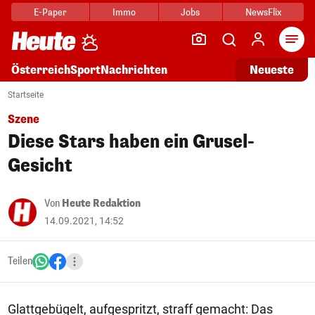
E-Paper
Immo
Jobs
NewsFlix
Arti
Österreich
Sport
Nachrichten
Neueste
Startseite
Szene
Diese Stars haben ein Grusel-
Gesicht
Von
Heute Redaktion
14.09.2021, 14:52
Teilen
Glattgebügelt, aufgespritzt, straff gemacht: Das