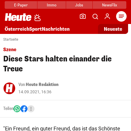
E-Paper
Immo
Jobs
NewsFlix
Arti
Österreich
Sport
Nachrichten
Neueste
Startseite
Szene
Diese Stars halten einander die
Treue
Von
Heute Redaktion
14.09.2021, 16:36
Teilen
"Ein Freund, ein guter Freund, das ist das Schönste