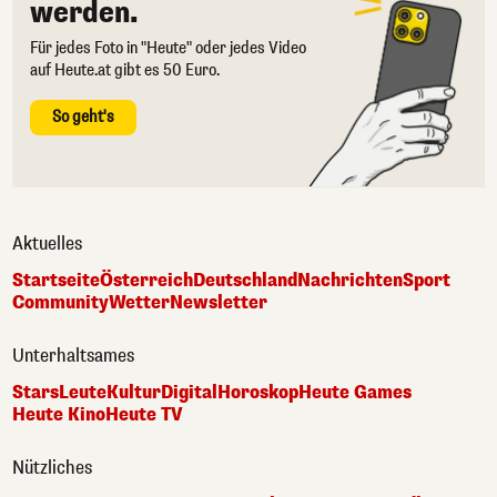
werden.
Für jedes Foto in "Heute" oder jedes Video
auf Heute.at gibt es 50 Euro.
So geht's
Aktuelles
Startseite
Österreich
Deutschland
Nachrichten
Sport
Community
Wetter
Newsletter
Unterhaltsames
Stars
Leute
Kultur
Digital
Horoskop
Heute Games
Heute Kino
Heute TV
Nützliches