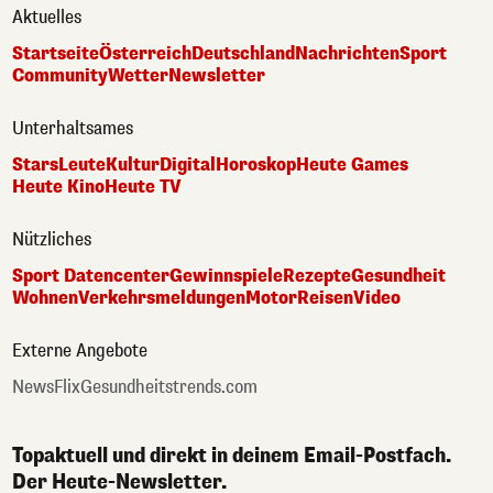
Aktuelles
Startseite
Österreich
Deutschland
Nachrichten
Sport
Community
Wetter
Newsletter
Unterhaltsames
Stars
Leute
Kultur
Digital
Horoskop
Heute Games
Heute Kino
Heute TV
Nützliches
Sport Datencenter
Gewinnspiele
Rezepte
Gesundheit
Wohnen
Verkehrsmeldungen
Motor
Reisen
Video
Externe Angebote
NewsFlix
Gesundheitstrends.com
Topaktuell und direkt in deinem Email-Postfach.
Der Heute-Newsletter.