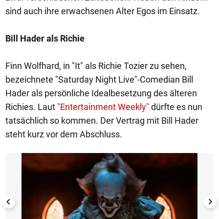
sind auch ihre erwachsenen Alter Egos im Einsatz.
Bill Hader als Richie
Finn Wolfhard, in "It" als Richie Tozier zu sehen,
bezeichnete "Saturday Night Live"-Comedian Bill
Hader als persönliche Idealbesetzung des älteren
Richies. Laut
"Entertainment Weekly"
dürfte es nun
tatsächlich so kommen. Der Vertrag mit Bill Hader
steht kurz vor dem Abschluss.
1/17