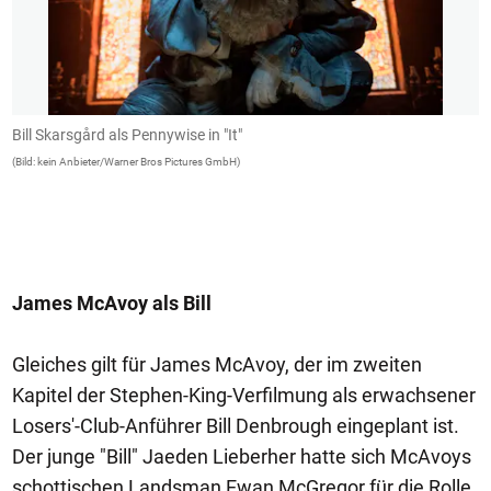
Bill Skarsgård als Pennywise in "It"
B
(Bild: kein Anbieter/Warner Bros Pictures GmbH)
(B
James McAvoy als Bill
Gleiches gilt für James McAvoy, der im zweiten
Kapitel der Stephen-King-Verfilmung als erwachsener
Losers'-Club-Anführer Bill Denbrough eingeplant ist.
Der junge "Bill" Jaeden Lieberher hatte sich McAvoys
schottischen Landsman Ewan McGregor für die Rolle