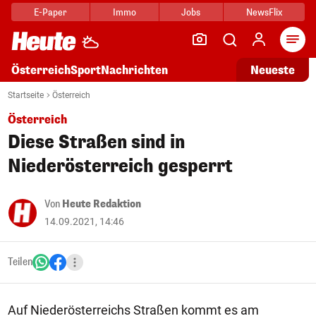
E-Paper
Immo
Jobs
NewsFlix
Arti
Österreich
Sport
Nachrichten
Neueste
Startseite
Österreich
Österreich
Diese Straßen sind in
Niederösterreich gesperrt
Von
Heute Redaktion
14.09.2021, 14:46
Teilen
Auf Niederösterreichs Straßen kommt es am