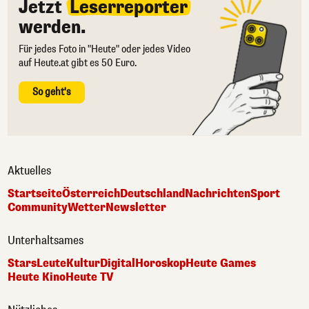
Jetzt
Leserreporter
werden.
Für jedes Foto in "Heute" oder jedes Video
auf Heute.at gibt es 50 Euro.
So geht's
Aktuelles
Startseite
Österreich
Deutschland
Nachrichten
Sport
Community
Wetter
Newsletter
Unterhaltsames
Stars
Leute
Kultur
Digital
Horoskop
Heute Games
Heute Kino
Heute TV