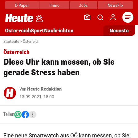
E-Paper
Immo
Jobs
NewsFlix
Arti
Österreich
Sport
Nachrichten
Neueste
Startseite
Österreich
Österreich
Diese Uhr kann messen, ob Sie
gerade Stress haben
Von
Heute Redaktion
13.09.2021, 18:00
Teilen
Eine neue Smartwatch aus OÖ kann messen, ob Sie