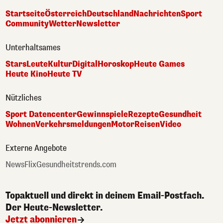
Startseite
Österreich
Deutschland
Nachrichten
Sport
Community
Wetter
Newsletter
Unterhaltsames
Stars
Leute
Kultur
Digital
Horoskop
Heute Games
Heute Kino
Heute TV
Nützliches
Sport Datencenter
Gewinnspiele
Rezepte
Gesundheit
Wohnen
Verkehrsmeldungen
Motor
Reisen
Video
Externe Angebote
NewsFlix
Gesundheitstrends.com
Topaktuell und direkt in deinem Email-Postfach.
Der Heute-Newsletter.
Jetzt abonnieren