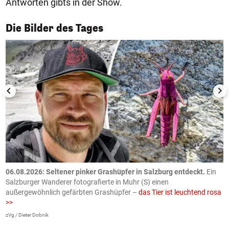
Antworten gibts in der Show.
1/50
Die Bilder des Tages
06.08.2026: Seltener pinker Grashüpfer in Salzburg entdeckt.
Ein
0
Salzburger Wanderer fotografierte in Muhr (S) einen
S
außergewöhnlich gefärbten Grashüpfer –
das Tier ist leuchtend rosa
U
>>
AP
zVg / Dieter Dobnik