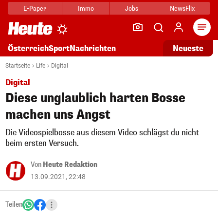
E-Paper
Immo
Jobs
NewsFlix
Arti
Österreich
Sport
Nachrichten
Neueste
Startseite
Life
Digital
Digital
Diese unglaublich harten Bosse
machen uns Angst
Die Videospielbosse aus diesem Video schlägst du nicht
beim ersten Versuch.
Von
Heute Redaktion
13.09.2021, 22:48
Teilen