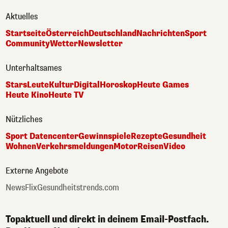
Aktuelles
Startseite
Österreich
Deutschland
Nachrichten
Sport
Community
Wetter
Newsletter
Unterhaltsames
Stars
Leute
Kultur
Digital
Horoskop
Heute Games
Heute Kino
Heute TV
Nützliches
Sport Datencenter
Gewinnspiele
Rezepte
Gesundheit
Wohnen
Verkehrsmeldungen
Motor
Reisen
Video
Externe Angebote
NewsFlix
Gesundheitstrends.com
Topaktuell und direkt in deinem Email-Postfach.