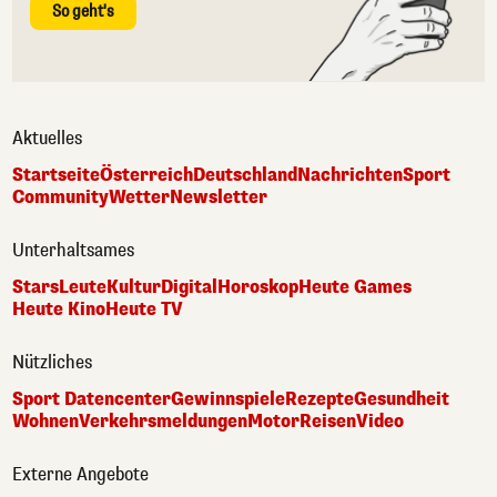
So geht's
Aktuelles
Startseite
Österreich
Deutschland
Nachrichten
Sport
Community
Wetter
Newsletter
Unterhaltsames
Stars
Leute
Kultur
Digital
Horoskop
Heute Games
Heute Kino
Heute TV
Nützliches
Sport Datencenter
Gewinnspiele
Rezepte
Gesundheit
Wohnen
Verkehrsmeldungen
Motor
Reisen
Video
Externe Angebote