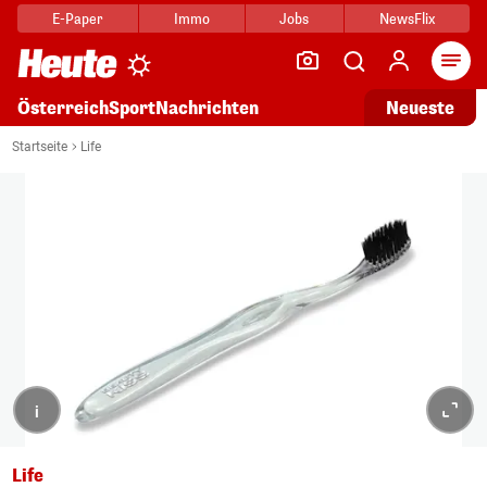
E-Paper
Immo
Jobs
NewsFlix
Arti
Österreich
Sport
Nachrichten
Neueste
Startseite
Life
i
Life