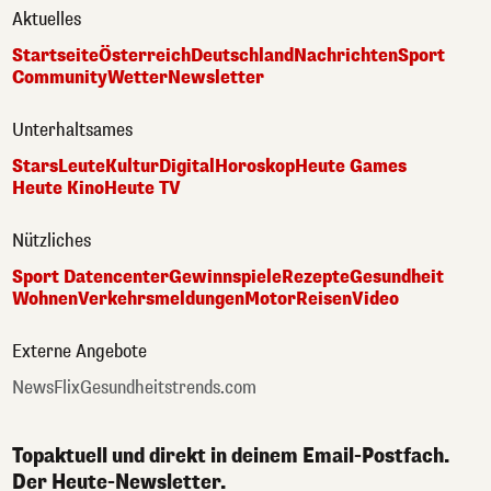
Aktuelles
Startseite
Österreich
Deutschland
Nachrichten
Sport
Community
Wetter
Newsletter
Unterhaltsames
Stars
Leute
Kultur
Digital
Horoskop
Heute Games
Heute Kino
Heute TV
Nützliches
Sport Datencenter
Gewinnspiele
Rezepte
Gesundheit
Wohnen
Verkehrsmeldungen
Motor
Reisen
Video
Externe Angebote
NewsFlix
Gesundheitstrends.com
Topaktuell und direkt in deinem Email-Postfach.
Der Heute-Newsletter.