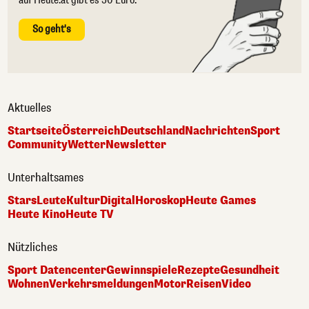
auf Heute.at gibt es 50 Euro.
So geht's
Aktuelles
Startseite
Österreich
Deutschland
Nachrichten
Sport
Community
Wetter
Newsletter
Unterhaltsames
Stars
Leute
Kultur
Digital
Horoskop
Heute Games
Heute Kino
Heute TV
Nützliches
Sport Datencenter
Gewinnspiele
Rezepte
Gesundheit
Wohnen
Verkehrsmeldungen
Motor
Reisen
Video