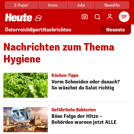
E-Paper
Immo
Jobs
NewsFlix
Arti
Österreich
Sport
Nachrichten
Neueste
Nachrichten zum Thema
Hygiene
Küchen-Tipps
Vorm Schneiden oder danach?
So wäschst du Salat richtig
Gefährliche Bakterien
Böse Folge der Hitze –
Behörden warnen jetzt ALLE