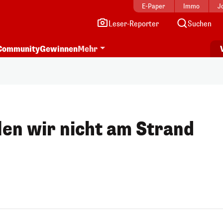
E-Paper
Immo
J
Leser-Reporter
Suchen
Community
Gewinnen
Mehr
len wir nicht am Strand