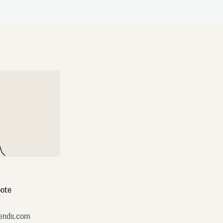
ote
ends.com