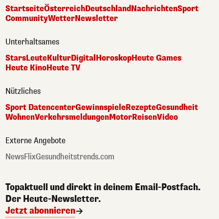
Startseite
Österreich
Deutschland
Nachrichten
Sport
Community
Wetter
Newsletter
Unterhaltsames
Stars
Leute
Kultur
Digital
Horoskop
Heute Games
Heute Kino
Heute TV
Nützliches
Sport Datencenter
Gewinnspiele
Rezepte
Gesundheit
Wohnen
Verkehrsmeldungen
Motor
Reisen
Video
Externe Angebote
NewsFlix
Gesundheitstrends.com
Topaktuell und direkt in deinem Email-Postfach.
Der Heute-Newsletter.
Jetzt abonnieren