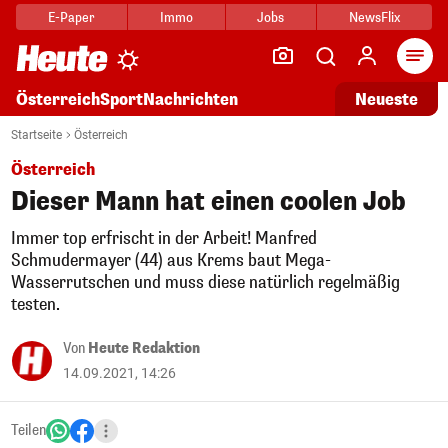
E-Paper
Immo
Jobs
NewsFlix
Arti
Österreich
Sport
Nachrichten
Neueste
Startseite
Österreich
Österreich
Dieser Mann hat einen coolen Job
Immer top erfrischt in der Arbeit! Manfred
Schmudermayer (44) aus Krems baut Mega-
Wasserrutschen und muss diese natürlich regelmäßig
testen.
Von
Heute Redaktion
14.09.2021, 14:26
Teilen