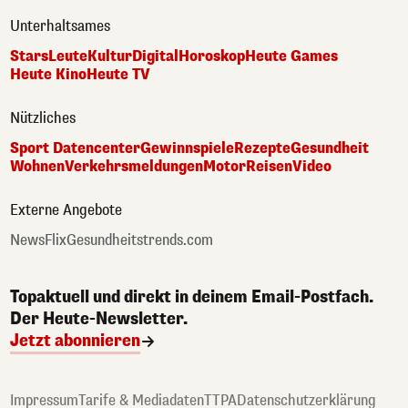
Unterhaltsames
Stars
Leute
Kultur
Digital
Horoskop
Heute Games
Heute Kino
Heute TV
Nützliches
Sport Datencenter
Gewinnspiele
Rezepte
Gesundheit
Wohnen
Verkehrsmeldungen
Motor
Reisen
Video
Externe Angebote
NewsFlix
Gesundheitstrends.com
Topaktuell und direkt in deinem Email-Postfach.
Der Heute-Newsletter.
Jetzt abonnieren
Impressum
Tarife & Mediadaten
TTPA
Datenschutzerklärung