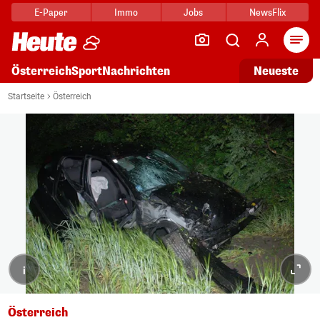
E-Paper
Immo
Jobs
NewsFlix
Arti
Österreich
Sport
Nachrichten
Neueste
Startseite
Österreich
i
Österreich