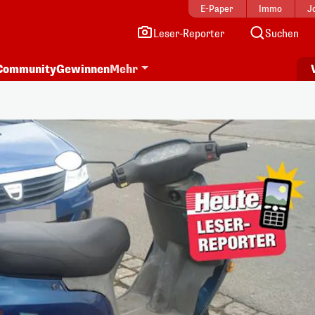
E-Paper
Immo
J
Leser-Reporter
Suchen
Community
Gewinnen
Mehr