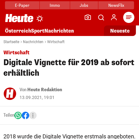
E-Paper
Immo
Jobs
NewsFlix
Arti
Österreich
Sport
Nachrichten
Neueste
Startseite
Nachrichten
Wirtschaft
Wirtschaft
Digitale Vignette für 2019 ab sofort
erhältlich
Von
Heute Redaktion
13.09.2021, 19:01
Teilen
2018 wurde die Digitale Vignette erstmals angeboten.