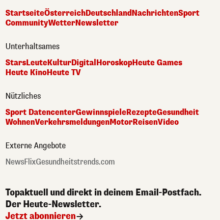
Startseite
Österreich
Deutschland
Nachrichten
Sport
Community
Wetter
Newsletter
Unterhaltsames
Stars
Leute
Kultur
Digital
Horoskop
Heute Games
Heute Kino
Heute TV
Nützliches
Sport Datencenter
Gewinnspiele
Rezepte
Gesundheit
Wohnen
Verkehrsmeldungen
Motor
Reisen
Video
Externe Angebote
NewsFlix
Gesundheitstrends.com
Topaktuell und direkt in deinem Email-Postfach.
Der Heute-Newsletter.
Jetzt abonnieren