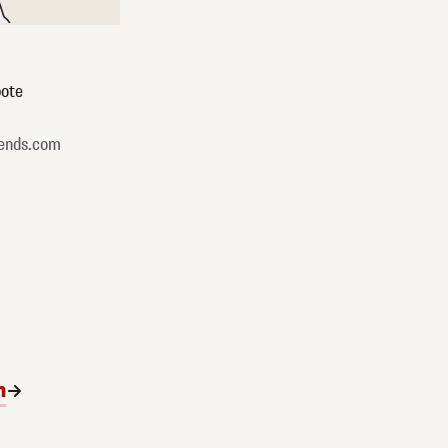
ote
ends.com
n