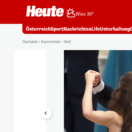
Wien 30°
Österreich
Sport
Nachrichten
Life
Unterhaltung
1/3
Startseite
Nachrichten
Welt