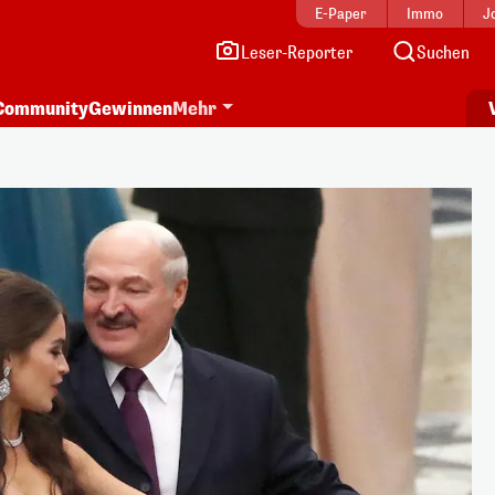
E-Paper
Immo
J
Leser-Reporter
Suchen
Community
Gewinnen
Mehr
i