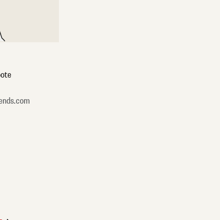
ote
ends.com