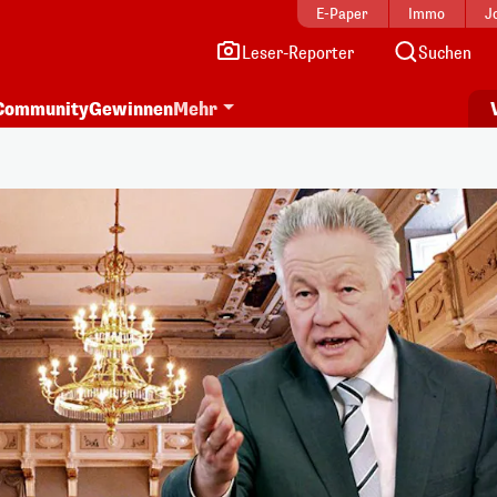
E-Paper
Immo
J
Leser-Reporter
Suchen
Community
Gewinnen
Mehr