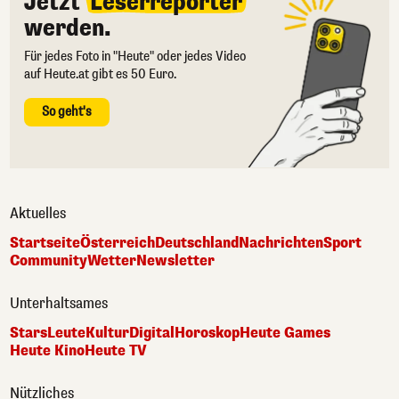
Jetzt
Leserreporter
werden.
Für jedes Foto in "Heute" oder jedes Video
auf Heute.at gibt es 50 Euro.
So geht's
Aktuelles
Startseite
Österreich
Deutschland
Nachrichten
Sport
Community
Wetter
Newsletter
Unterhaltsames
Stars
Leute
Kultur
Digital
Horoskop
Heute Games
Heute Kino
Heute TV
Nützliches