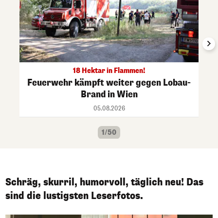
18 Hektar in Flammen!
Feuerwehr kämpft weiter gegen Lobau-
Brand in Wien
05.08.2026
1/50
Schräg, skurril, humorvoll, täglich neu! Das
sind die lustigsten Leserfotos.
1/50