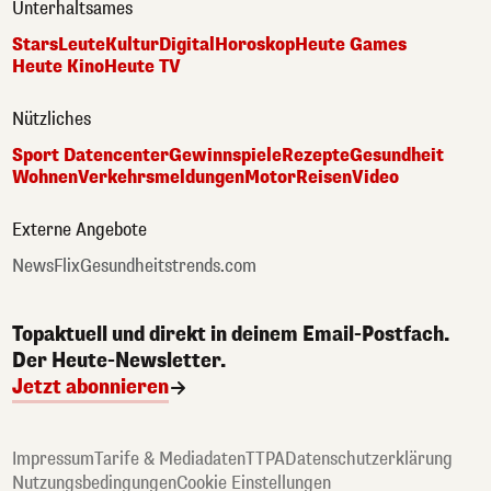
Unterhaltsames
Stars
Leute
Kultur
Digital
Horoskop
Heute Games
Heute Kino
Heute TV
Nützliches
Sport Datencenter
Gewinnspiele
Rezepte
Gesundheit
Wohnen
Verkehrsmeldungen
Motor
Reisen
Video
Externe Angebote
NewsFlix
Gesundheitstrends.com
Topaktuell und direkt in deinem Email-Postfach.
Der Heute-Newsletter.
Jetzt abonnieren
Impressum
Tarife & Mediadaten
TTPA
Datenschutzerklärung
Nutzungsbedingungen
Cookie Einstellungen