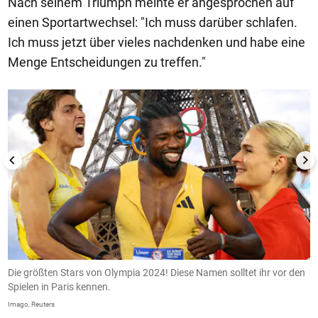
Nach seinem Triumph meinte er angesprochen auf
einen Sportartwechsel: "Ich muss darüber schlafen.
Ich muss jetzt über vieles nachdenken und habe eine
Menge Entscheidungen zu treffen."
1/15
er
Die größten Stars von Olympia 2024! Diese Namen solltet ihr vor den
S
-
Spielen in Paris kennen.
n
t
U
Imago, Reuters
83