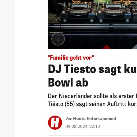
i
"Familie geht vor"
DJ Tiesto sagt ku
Bowl ab
Der Niederländer sollte als erst
Tiësto (55) sagt seinen Auftritt kur
Von
Heute Entertainment
09.02.2024, 22:13