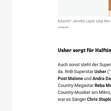
Erkannt? Jennifer Lopez zeigt Ben A
Instagram
Usher sorgt für Halfti
Auch sonst steht der Supe
da. RnB-Superstar
Usher
("
Post Malone
und
Andra Da
Country-Megastar
Reba Mc
Country-Musiker am Mikro,
war es Sänger
Chris Stapl