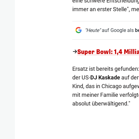
eine schwere Entscheidung,
immer an erster Stelle", mei
"Heute"
auf Google als
b
Super Bowl: 1,4 Mil
Ersatz ist bereits gefunde
der US-
DJ Kaskade
auf der
Kind, das in Chicago aufge
mit meiner Familie verfolgte
absolut überwältigend."