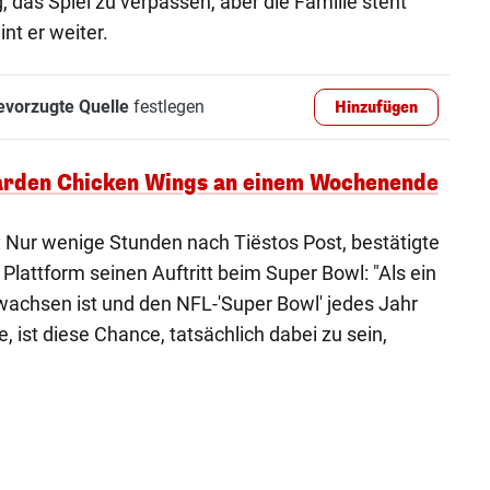
 das Spiel zu verpassen, aber die Familie steht
nt er weiter.
evorzugte Quelle
festlegen
Hinzufügen
liarden Chicken Wings an einem Wochenende
n: Nur wenige Stunden nach Tiëstos Post, bestätigte
 Plattform seinen Auftritt beim Super Bowl: "Als ein
wachsen ist und den NFL-'Super Bowl' jedes Jahr
, ist diese Chance, tatsächlich dabei zu sein,