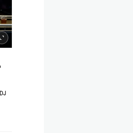
r
 DJ