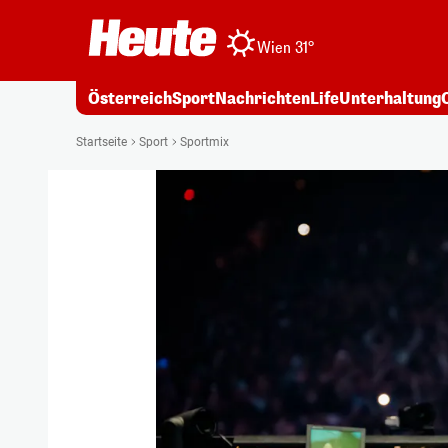
Wien 31°
Österreich
Sport
Nachrichten
Life
Unterhaltung
Startseite
Sport
Sportmix