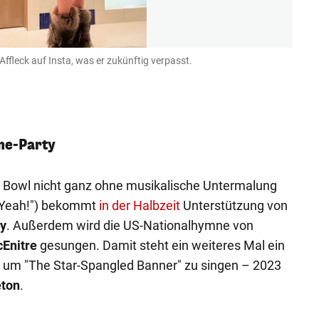
ffleck auf Insta, was er zukünftig verpasst.
Britn
Instagr
me-Party
r Bowl nicht ganz ohne musikalische Untermalung
Yeah!") bekommt
in der Halbzeit
Unterstützung von
y
. Außerdem wird die US-Nationalhymne von
Enitre
gesungen. Damit steht ein weiteres Mal ein
 um "The Star-Spangled Banner" zu singen – 2023
eton
.