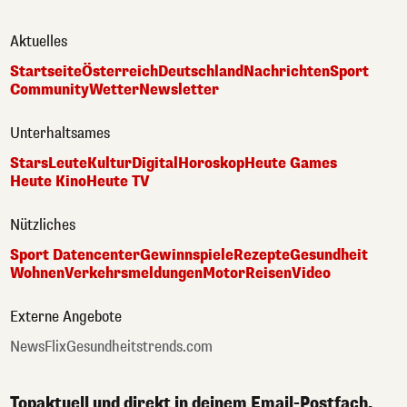
Aktuelles
Startseite
Österreich
Deutschland
Nachrichten
Sport
Community
Wetter
Newsletter
Unterhaltsames
Stars
Leute
Kultur
Digital
Horoskop
Heute Games
Heute Kino
Heute TV
Nützliches
Sport Datencenter
Gewinnspiele
Rezepte
Gesundheit
Wohnen
Verkehrsmeldungen
Motor
Reisen
Video
Externe Angebote
NewsFlix
Gesundheitstrends.com
Topaktuell und direkt in deinem Email-Postfach.