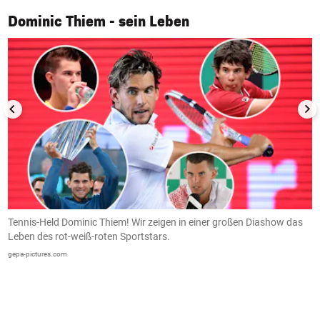
1/50
Dominic Thiem - sein Leben
em
Tennis-Held Dominic Thiem! Wir zeigen in einer großen Diashow das
D
Leben des rot-weiß-roten Sportstars.
g
s
gepa-pictures.com
G
(B