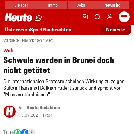
E-Paper
Immo
Jobs
NewsFlix
Arti
Österreich
Sport
Nachrichten
Neueste
Startseite
Nachrichten
Welt
Welt
Schwule werden in Brunei doch
nicht getötet
Die internationalen Proteste scheinen Wirkung zu zeigen.
Sultan Hassanal Bolkiah rudert zurück und spricht von
"Missverständnissen".
Von
Heute Redaktion
13.09.2021, 17:04
Teilen