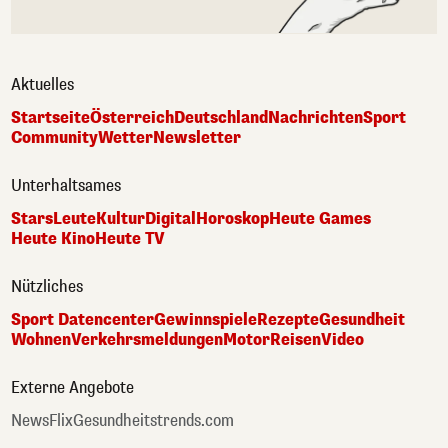
Aktuelles
Startseite
Österreich
Deutschland
Nachrichten
Sport
Community
Wetter
Newsletter
Unterhaltsames
Stars
Leute
Kultur
Digital
Horoskop
Heute Games
Heute Kino
Heute TV
Nützliches
Sport Datencenter
Gewinnspiele
Rezepte
Gesundheit
Wohnen
Verkehrsmeldungen
Motor
Reisen
Video
Externe Angebote
NewsFlix
Gesundheitstrends.com