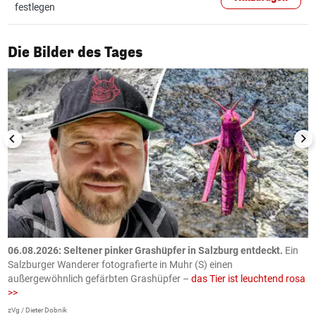
festlegen
1/50
Die Bilder des Tages
06.08.2026: Seltener pinker Grashüpfer in Salzburg entdeckt.
Ein
0
Salzburger Wanderer fotografierte in Muhr (S) einen
S
außergewöhnlich gefärbten Grashüpfer –
das Tier ist leuchtend rosa
U
>>
AP
zVg / Dieter Dobnik