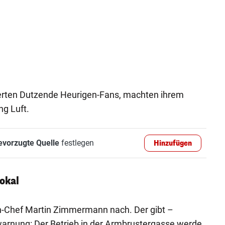
gierten Dutzende Heurigen-Fans, machten ihrem
ng Luft.
evorzugte Quelle
festlegen
Hinzufügen
okal
n-Chef Martin Zimmermann nach. Der gibt –
warnung: Der Betrieb in der Armbrustergasse werde