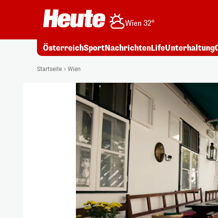
Wien 32°
Österreich
Sport
Nachrichten
Life
Unterhaltung
Startseite
Wien