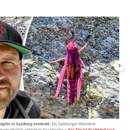
üpfer in Salzburg entdeckt.
Ein Salzburger Wanderer
05.08
ußergewöhnlich gefärbten Grashüpfer –
das Tier ist leuchtend rosa
schlie