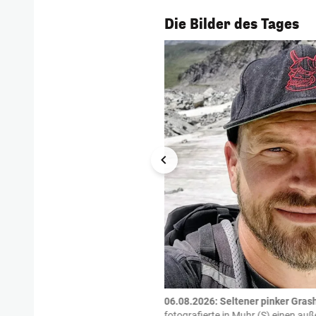
1/54
Die Bilder des Tages
tzte.
Zu einem tragischen
06.08.2026: Seltener pinker Grash
igen gekommen.
Bei einem Frontal-
fotografierte in Muhr (S) einen a