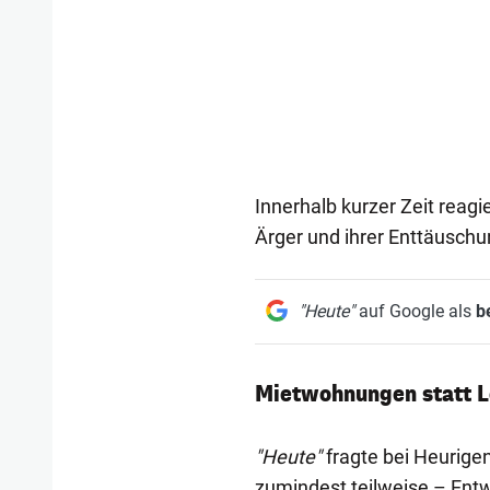
Innerhalb kurzer Zeit rea
Ärger und ihrer Enttäuschu
"Heute"
auf Google als
b
Mietwohnungen statt L
"Heute"
fragte bei Heurige
zumindest teilweise – Ent