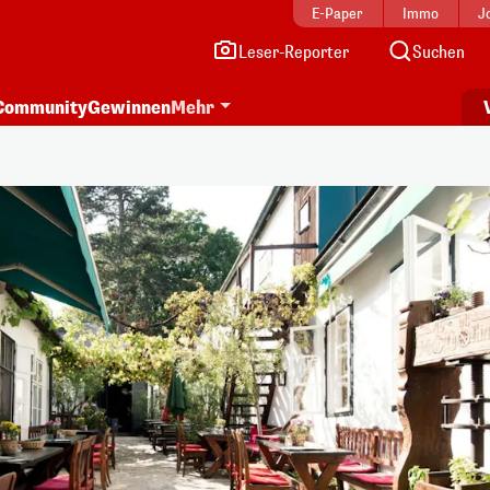
E-Paper
Immo
J
Leser-Reporter
Suchen
Community
Gewinnen
Mehr