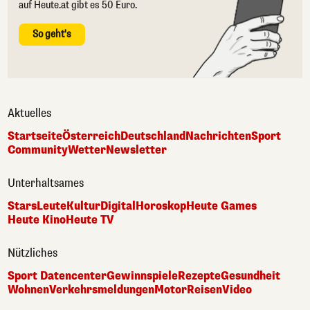
auf Heute.at gibt es 50 Euro.
So geht's
Aktuelles
Startseite
Österreich
Deutschland
Nachrichten
Sport
Community
Wetter
Newsletter
Unterhaltsames
Stars
Leute
Kultur
Digital
Horoskop
Heute Games
Heute Kino
Heute TV
Nützliches
Sport Datencenter
Gewinnspiele
Rezepte
Gesundheit
Wohnen
Verkehrsmeldungen
Motor
Reisen
Video