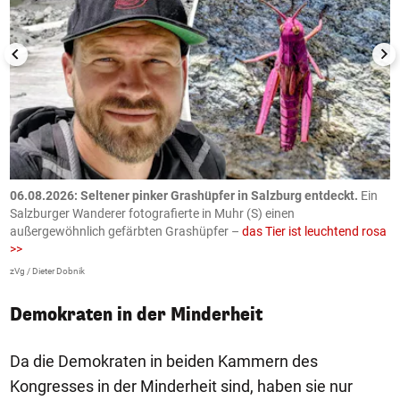
06.08.2026: Seltener pinker Grashüpfer in Salzburg entdeckt.
Ein
0
Salzburger Wanderer fotografierte in Muhr (S) einen
S
außergewöhnlich gefärbten Grashüpfer –
das Tier ist leuchtend rosa
U
>>
AP
zVg / Dieter Dobnik
Demokraten in der Minderheit
Da die Demokraten in beiden Kammern des
Kongresses in der Minderheit sind, haben sie nur