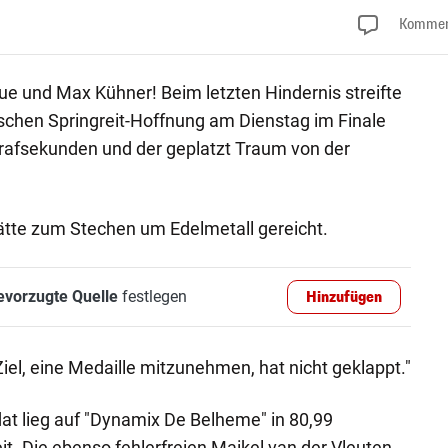
Kommen
Blue und Max Kühner! Beim letzten Hindernis streifte
ischen Springreit-Hoffnung am Dienstag im Finale
Strafsekunden und der geplatzt Traum von der
hätte zum Stechen um Edelmetall gereicht.
evorzugte Quelle
festlegen
Hinzufügen
iel, eine Medaille mitzunehmen, hat nicht geklappt."
at lieg auf "Dynamix De Belheme" in 80,99
it. Die ebenso fehlerfreien Maikel van der Vleuten