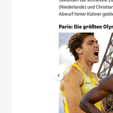
(Niederlande) und Christi
Abwurf hinter Kühner gebli
1/15
Paris: Die größten Ol