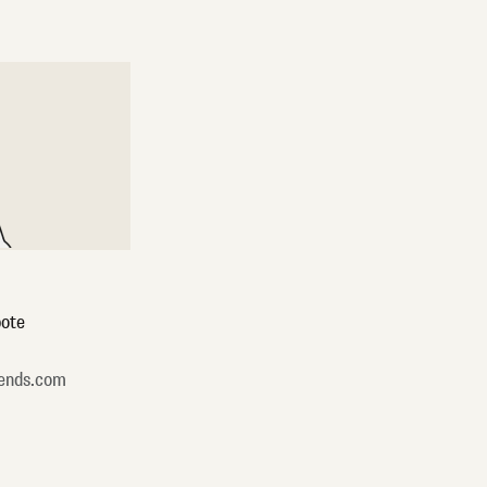
ote
ends.com