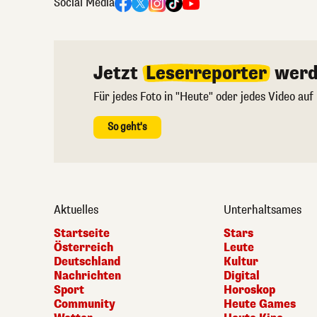
Social Media
Jetzt
Leserreporter
werd
Für jedes Foto in "Heute" oder jedes Video auf
So geht's
Aktuelles
Unterhaltsames
Startseite
Stars
Österreich
Leute
Deutschland
Kultur
Nachrichten
Digital
Sport
Horoskop
Community
Heute Games