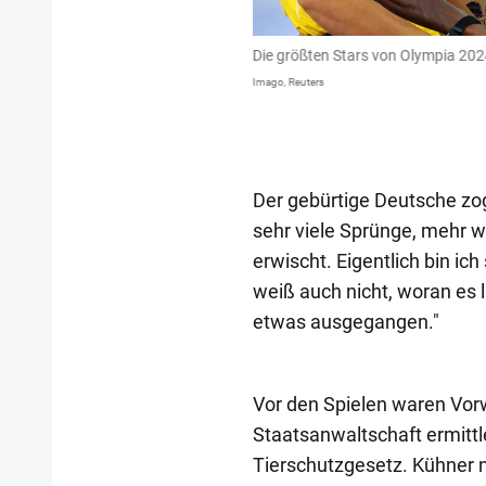
t über die 100m und 200m Favorit auf
Die größten Stars von Olympia 2024
ige das Rampenlicht, fällt gerne auch
Imago, Reuters
 ihn: 9,83 Sekunden über die 100m,
Der gebürtige Deutsche zog
sehr viele Sprünge, mehr wi
erwischt. Eigentlich bin ic
weiß auch nicht, woran es lie
etwas ausgegangen."
Vor den Spielen waren Vor
Staatsanwaltschaft ermitt
Tierschutzgesetz. Kühner 