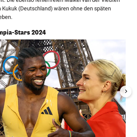
an Kukuk (Deutschland) wären ohne den späten
eben.
ympia-Stars 2024