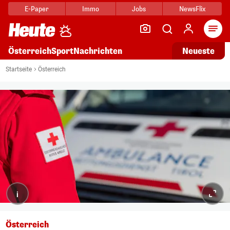
E-Paper
Immo
Jobs
NewsFlix
Arti
Österreich
Sport
Nachrichten
Neueste
Startseite
Österreich
i
Österreich