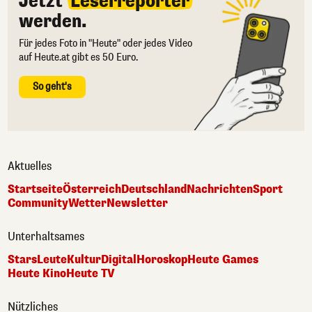
Jetzt
Leserreporter
werden.
Für jedes Foto in "Heute" oder jedes Video
auf Heute.at gibt es 50 Euro.
So geht's
Aktuelles
Startseite
Österreich
Deutschland
Nachrichten
Sport
Community
Wetter
Newsletter
Unterhaltsames
Stars
Leute
Kultur
Digital
Horoskop
Heute Games
Heute Kino
Heute TV
Nützliches