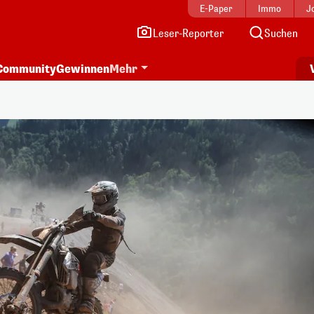
E-Paper
Immo
J
Leser-Reporter
Suchen
Community
Gewinnen
Mehr