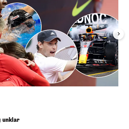
Jänne
Smith 
GEPA
 unklar