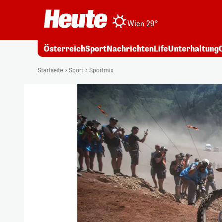
Wien 29°
Österreich
Sport
Nachrichten
Life
Unterhaltung
Startseite
Sport
Sportmix