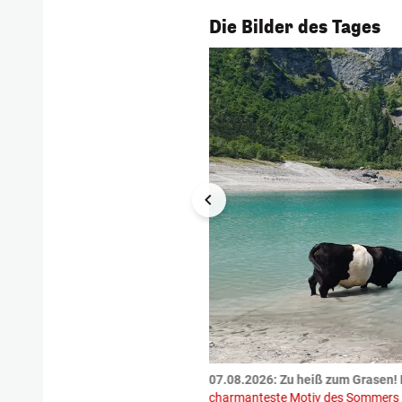
1/55
Die Bilder des Tages
tzte.
Zu einem tragischen
07.08.2026: Zu heiß zum Grasen! 
igen gekommen.
Bei einem Frontal-
charmanteste Motiv des Sommers