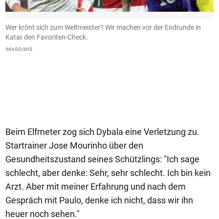
Wer krönt sich zum Weltmeister? Wir machen vor der Endrunde in
1
te
Katar den Favoriten-Check.
d
N
IMAGO/MIS
K
I
Beim Elfmeter zog sich Dybala eine Verletzung zu.
Startrainer Jose Mourinho über den
Gesundheitszustand seines Schützlings: "Ich sage
schlecht, aber denke: Sehr, sehr schlecht. Ich bin kein
Arzt. Aber mit meiner Erfahrung und nach dem
Gespräch mit Paulo, denke ich nicht, dass wir ihn
heuer noch sehen."