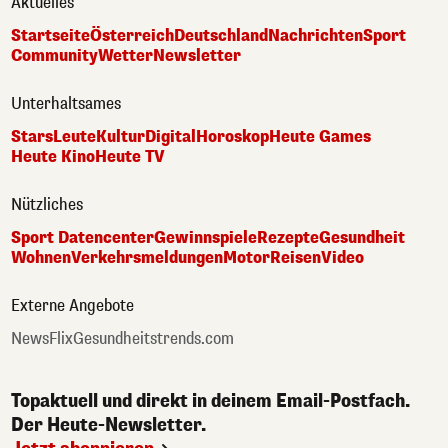
Aktuelles
Startseite
Österreich
Deutschland
Nachrichten
Sport
Community
Wetter
Newsletter
Unterhaltsames
Stars
Leute
Kultur
Digital
Horoskop
Heute Games
Heute Kino
Heute TV
Nützliches
Sport Datencenter
Gewinnspiele
Rezepte
Gesundheit
Wohnen
Verkehrsmeldungen
Motor
Reisen
Video
Externe Angebote
NewsFlix
Gesundheitstrends.com
Topaktuell und direkt in deinem Email-Postfach.
Der Heute-Newsletter.