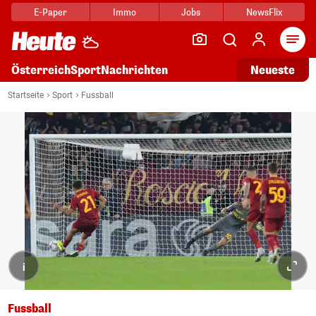
E-Paper
Immo
Jobs
NewsFlix
Arti
Österreich
Sport
Nachrichten
Neueste
Startseite
Sport
Fussball
i
Fussball