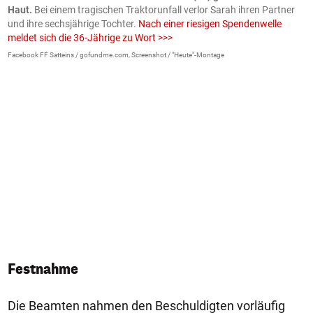
Haut.
Bei einem tragischen Traktorunfall verlor Sarah ihren Partner
B
und ihre sechsjährige Tochter.
Nach einer riesigen Spendenwelle
S
meldet sich die 36-Jährige zu Wort >>>
La
Facebook FF Satteins / gofundme.com, Screenshot / "Heute"-Montage
Festnahme
Die Beamten nahmen den Beschuldigten vorläufig