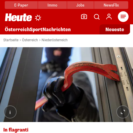
E-Paper
Immo
Jobs
NewsFlix
Arti
Österreich
Sport
Nachrichten
Neueste
Startseite
Österreich
Niederösterreich
i
In flagranti