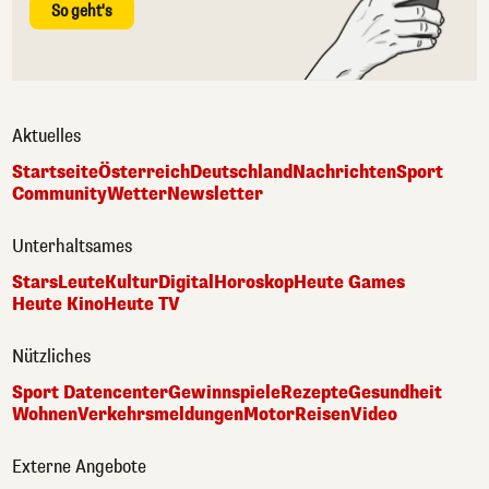
So geht's
Aktuelles
Startseite
Österreich
Deutschland
Nachrichten
Sport
Community
Wetter
Newsletter
Unterhaltsames
Stars
Leute
Kultur
Digital
Horoskop
Heute Games
Heute Kino
Heute TV
Nützliches
Sport Datencenter
Gewinnspiele
Rezepte
Gesundheit
Wohnen
Verkehrsmeldungen
Motor
Reisen
Video
Externe Angebote