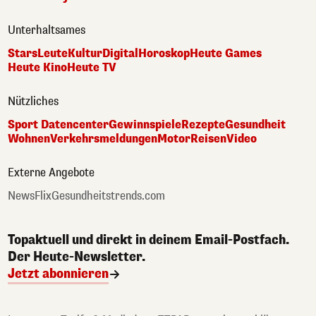
Unterhaltsames
Stars
Leute
Kultur
Digital
Horoskop
Heute Games
Heute Kino
Heute TV
Nützliches
Sport Datencenter
Gewinnspiele
Rezepte
Gesundheit
Wohnen
Verkehrsmeldungen
Motor
Reisen
Video
Externe Angebote
NewsFlix
Gesundheitstrends.com
Topaktuell und direkt in deinem Email-Postfach.
Der Heute-Newsletter.
Jetzt abonnieren