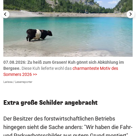
ch
07.08.2026: Zu heiß zum Grasen! Kuh gönnt sich Abkühlung im
0
Bergsee.
Diese Kuh lieferte wohl das
charmanteste Motiv des
S
Sommers 2026 >>
a
>
Larissa / Leserreporter
zV
Extra große Schilder angebracht
Der Besitzer des forstwirtschaftlichen Betriebs
hingegen sieht die Sache anders: "Wir haben die Fahr-
und Parkverbotsschilder aus gutem Grund montiert",