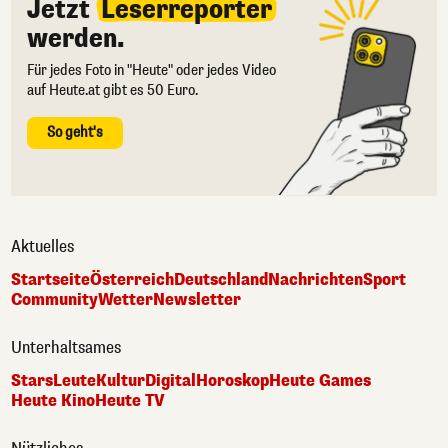
Jetzt
Leserreporter
werden.
Für jedes Foto in "Heute" oder jedes Video
auf Heute.at gibt es 50 Euro.
So geht's
Aktuelles
Startseite
Österreich
Deutschland
Nachrichten
Sport
Community
Wetter
Newsletter
Unterhaltsames
Stars
Leute
Kultur
Digital
Horoskop
Heute Games
Heute Kino
Heute TV