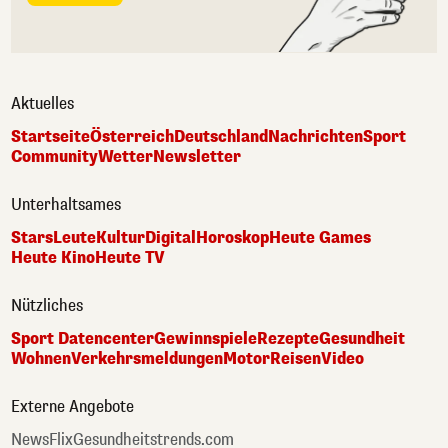
Aktuelles
Startseite
Österreich
Deutschland
Nachrichten
Sport
Community
Wetter
Newsletter
Unterhaltsames
Stars
Leute
Kultur
Digital
Horoskop
Heute Games
Heute Kino
Heute TV
Nützliches
Sport Datencenter
Gewinnspiele
Rezepte
Gesundheit
Wohnen
Verkehrsmeldungen
Motor
Reisen
Video
Externe Angebote
NewsFlix
Gesundheitstrends.com