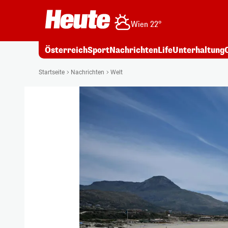
Wien 22°
Österreich
Sport
Nachrichten
Life
Unterhaltung
Startseite
Nachrichten
Welt