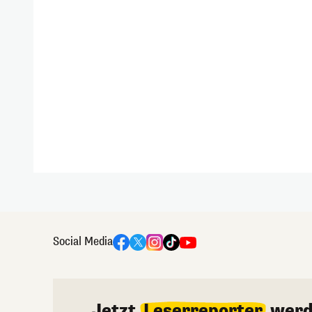
Social Media
Jetzt
Leserreporter
werd