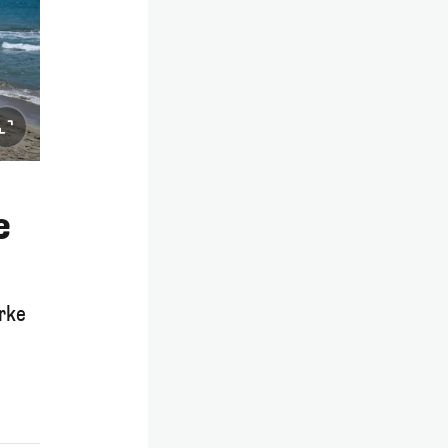
e
rke