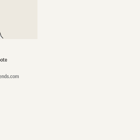
ote
ends.com