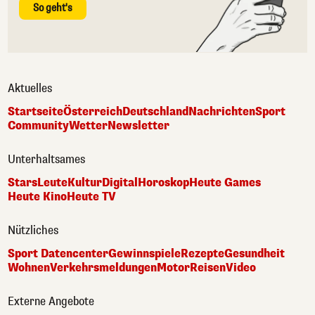
So geht's
Aktuelles
Startseite
Österreich
Deutschland
Nachrichten
Sport
Community
Wetter
Newsletter
Unterhaltsames
Stars
Leute
Kultur
Digital
Horoskop
Heute Games
Heute Kino
Heute TV
Nützliches
Sport Datencenter
Gewinnspiele
Rezepte
Gesundheit
Wohnen
Verkehrsmeldungen
Motor
Reisen
Video
Externe Angebote