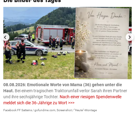
Die Bilder des Tages
m
08.08.2026: Emotionale Worte von Mama (36) gehen unter die
0
Haut.
Bei einem tragischen Traktorunfall verlor Sarah ihren Partner
B
und ihre sechsjährige Tochter.
Nach einer riesigen Spendenwelle
S
meldet sich die 36-Jährige zu Wort >>>
La
Facebook FF Satteins / gofundme.com, Screenshot / "Heute"-Montage