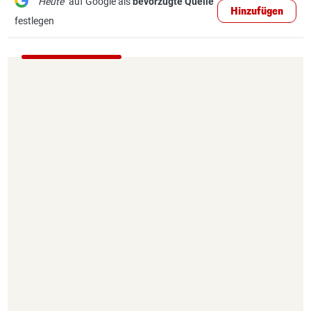
"Heute"
auf Google als
bevorzugte Quelle
Hinzufügen
festlegen