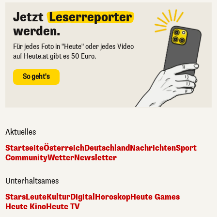
Jetzt
Leserreporter
werden.
Für jedes Foto in "Heute" oder jedes Video
auf Heute.at gibt es 50 Euro.
So geht's
Aktuelles
Startseite
Österreich
Deutschland
Nachrichten
Sport
Community
Wetter
Newsletter
Unterhaltsames
Stars
Leute
Kultur
Digital
Horoskop
Heute Games
Heute Kino
Heute TV