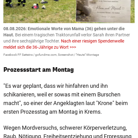
m
08.08.2026: Emotionale Worte von Mama (36) gehen unter die
0
Haut.
Bei einem tragischen Traktorunfall verlor Sarah ihren Partner
B
und ihre sechsjährige Tochter.
Nach einer riesigen Spendenwelle
S
meldet sich die 36-Jährige zu Wort >>>
La
Facebook FF Satteins / gofundme.com, Screenshot / "Heute"-Montage
Prozessstart am Montag
"Es war geplant, dass wir hinfahren und ihn
schikanieren, weil er sowas mit einem Burschen
macht", so einer der Angeklagten laut "Krone" beim
ersten Prozesstag am Montag in Krems.
Wegen Mordversuchs, schwerer Körperverletzung,
Raub, Nötigung, Freiheitsentziehung und Erpressung